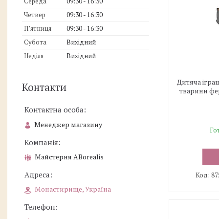
Середа
09:30
16:30
Четвер
09:30
16:30
Пʼятниця
09:30
16:30
Субота
Вихідний
Неділя
Вихідний
Дитяча ігра
Контакти
тварини фе
Менеджер магазину
Го
Майстерня ABorealis
87
Монастирище, Україна