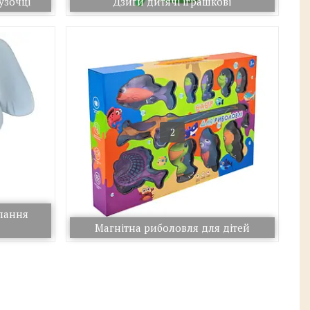
узочці
Дзиґи дитячі іграшкові
2
упання
Магнітна риболовля для дітей