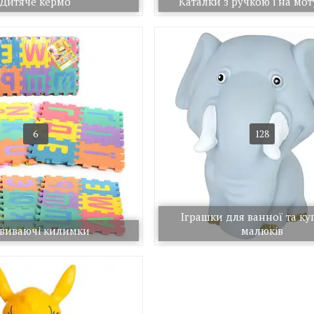
Дитяче кермо
Каталки з ручкою і на мот
6
128
Іграшки для ванної та к
виваючі килимки
малюків