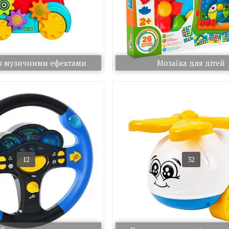
 з музичними ефектами
Мозаїка для дітей
12
32