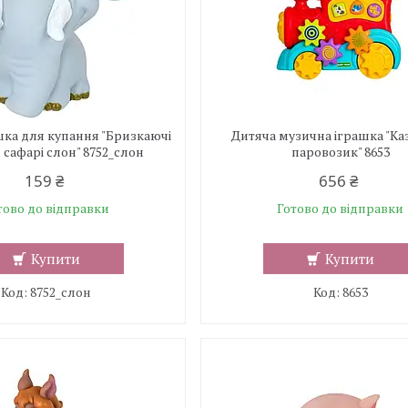
шка для купання "Бризкаючі
Дитяча музична іграшка "К
 сафарі слон" 8752_слон
паровозик" 8653
159 ₴
656 ₴
тово до відправки
Готово до відправки
Купити
Купити
8752_слон
8653