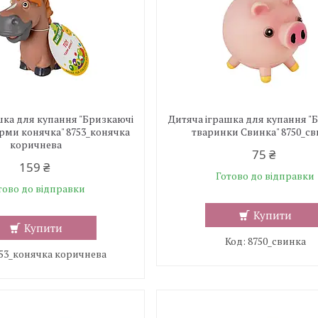
шка для купання "Бризкаючі
Дитяча іграшка для купання "
рми конячка" 8753_конячка
тваринки Свинка" 8750_с
коричнева
75 ₴
159 ₴
Готово до відправки
тово до відправки
Купити
Купити
8750_свинка
53_конячка коричнева