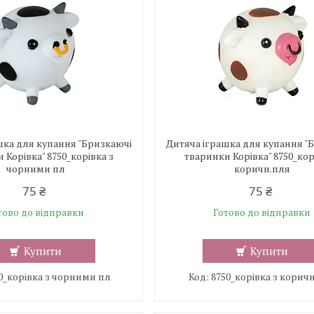
шка для купання "Бризкаючі
Дитяча іграшка для купання "
 Корівка" 8750_корівка з
тваринки Корівка" 8750_кор
чорними пл
коричн.пля
75 ₴
75 ₴
тово до відправки
Готово до відправки
Купити
Купити
0_корівка з чорними пл
8750_корівка з корич