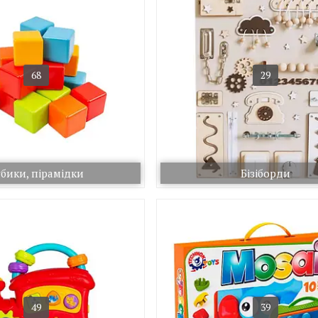
68
29
бики, пірамідки
Бізіборди
49
39