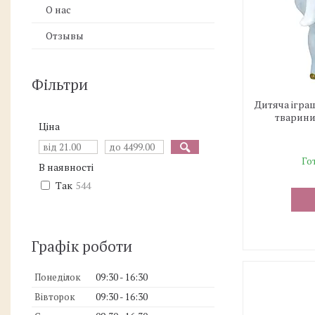
О нас
Отзывы
Фільтри
Дитяча ігра
тварини
Ціна
Го
В наявності
Так
544
Графік роботи
Понеділок
09:30
16:30
Вівторок
09:30
16:30