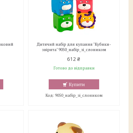
азковий
Дитячий набір для купання "Кубики-
звірята" 9050_набір_зі_слоником
612 ₴
Готово до відправки
Купити
9050_набір_зі_слоником