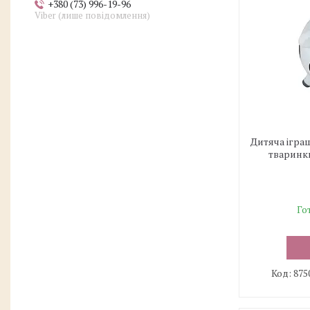
+380 (73) 996-19-96
Viber (лише повідомлення)
Дитяча ігра
тваринки
Го
875