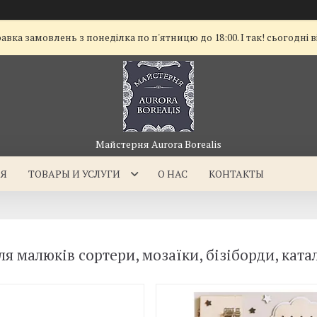
а замовлень з понеділка по п'ятницю до 18:00. І так! сьогодні в
Майстерня Aurora Borealis
АЯ
ТОВАРЫ И УСЛУГИ
О НАС
КОНТАКТЫ
ля малюків сортери, мозаїки, бізіборди, кат