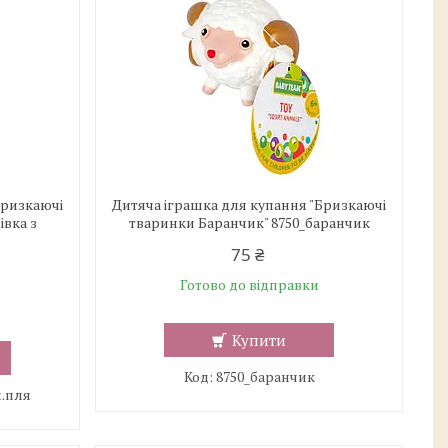
Бризкаючі
Дитяча іграшка для купання "Бризкаючі
івка з
тваринки Баранчик" 8750_баранчик
75 ₴
Готово до відправки
Купити
8750_баранчик
н.пля