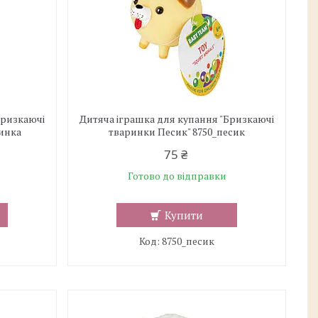
Бризкаючі
Дитяча іграшка для купання "Бризкаючі
винка
тваринки Песик" 8750_песик
75 ₴
Готово до відправки
Купити
8750_песик