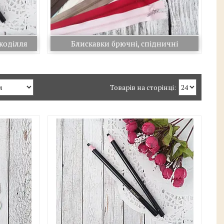
укоділля
Блискавки брючні, спідничні