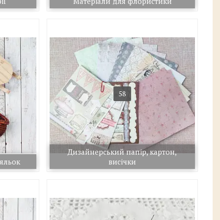
ії
Матеріали для флористики
58
Дизайнерський папір, картон,
ляльок
висічки