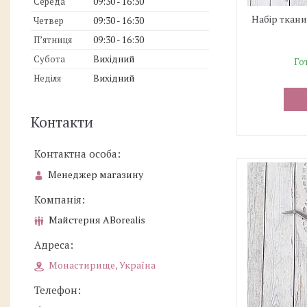
Середа
09:30
16:30
Набір ткани
Четвер
09:30
16:30
Пʼятниця
09:30
16:30
Субота
Вихідний
Го
Неділя
Вихідний
Контакти
Менеджер магазину
Майстерня ABorealis
Монастирище, Україна