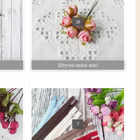
18
Штучні квіти міні
7