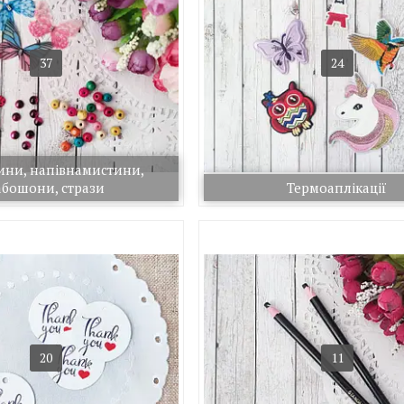
37
24
ини, напівнамистини,
абошони, стрази
Термоаплікації
20
11