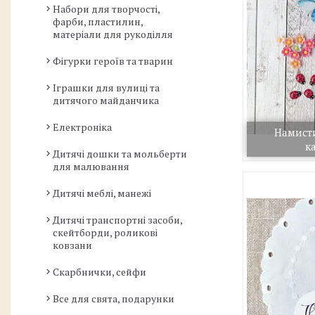
Набори для творчості,
фарби, пластилин,
матеріали для рукоділля
Фігурки героїв та тварин
Іграшки для вулиці та
дитячого майданчика
Електроніка
Намист
к
Дитячі дошки та мольберти
для малювання
Дитячі меблі, манежі
Дитячі транспортні засоби,
скейтборди, роликові
ковзани
Скарбнички, сейфи
Все для свята, подарунки