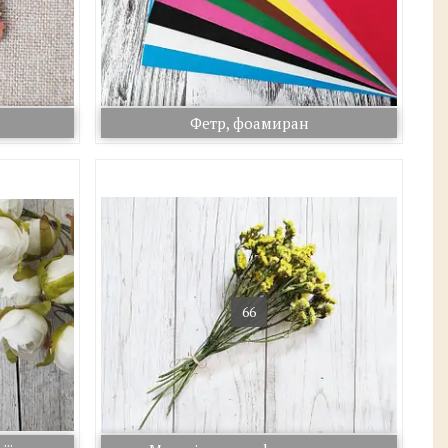
Фетр, фоамиран
66