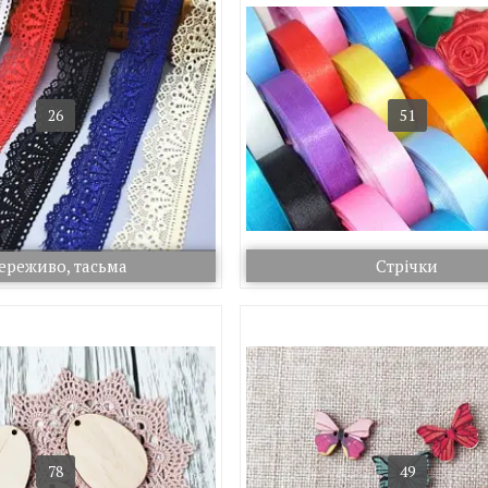
26
51
ереживо, тасьма
Стрічки
78
49