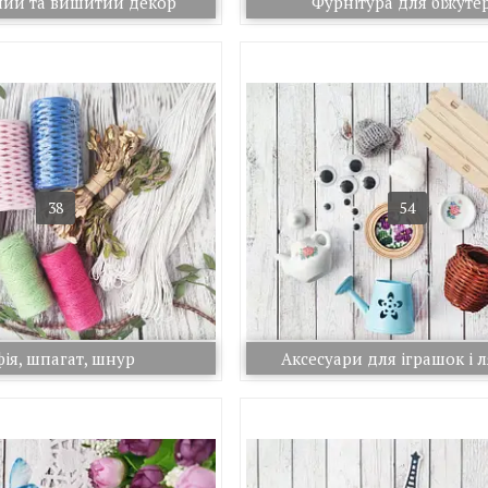
ний та вишитий декор
Фурнітура для біжутер
38
54
фія, шпагат, шнур
Аксесуари для іграшок і 