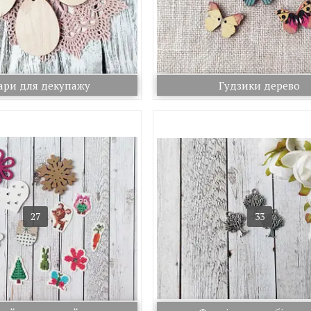
ари для декупажу
Гудзики дерево
27
33