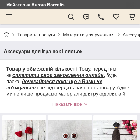
Майстерня Aurora Borealis
Товари та послуги
Матеріали для рукоділля
Аксесуар
Аксесуари для іграшок і ляльок
Товар у обмеженій кількості
. Тому, перед тим
як
сплатити своє замовлення онлайн
, будь
ласка,
дочекайтеся поки що з Вами не
зв'яжуться
і не підтвердять наявність товару. Адже
ми не лише продаємо матеріали для рукоділля, а й
використовуємо їх у своїх роботах.
Зв'язок
Показати все
переважно через ВАЙБЕР
(часу на передзвони
практично немає, не завжди зручно: або ми зайняті,
або ви. Писати в будь-якому випадку потрібно:
реквізити для оплати, номери з ЕН і таке інше)
Передзвонюємо в крайньому випадку!
Опту
немає!
Якщо у Вас є запитання, задавайте їх