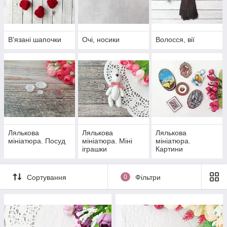
на
вайбер (тільки повідомлення) +380 (73) 996-1-
996
, постараємося на них відповісти.
В'язані шапочки
Очі, носики
Волосся, вії
Лялькова
Лялькова
Лялькова
мініатюра. Посуд
мініатюра. Міні
мініатюра.
іграшки
Картини
Сортування
0
Фільтри