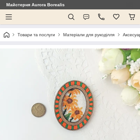
Майстерня Aurora Borealis
Товари та послуги
Матеріали для рукоділля
Аксесуар