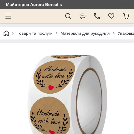
Майстерня Aurora Borealis
Товари та послуги
Матеріали для рукоділля
Упаковк