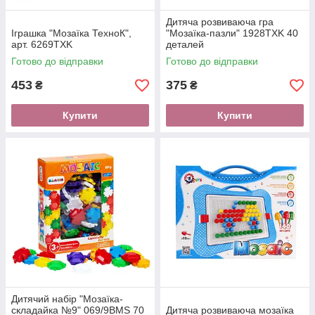
Дитяча розвиваюча гра
Іграшка "Мозаїка ТехноК",
"Мозаїка-пазли" 1928TXK 40
арт. 6269TXK
деталей
Готово до відправки
Готово до відправки
453
375
₴
₴
Купити
Купити
Дитячий набір "Мозаїка-
складайка №9" 069/9BMS 70
Дитяча розвиваюча мозаїка