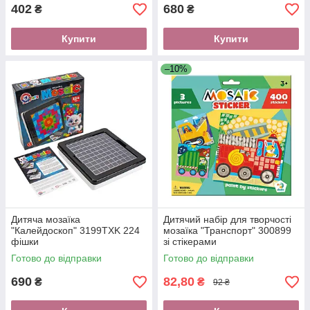
402
680
₴
₴
Купити
Купити
–10%
Дитяча мозаїка
Дитячий набір для творчості
"Калейдоскоп" 3199TXK 224
мозаїка "Транспорт" 300899
фішки
зі стікерами
Готово до відправки
Готово до відправки
690
82,80
₴
₴
92 ₴