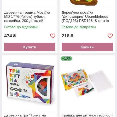
Дерев'яна іграшка Мозаїка
Дерев'яна мозаїка
MD 1776(Yellow) кубики,
"Динозаврик" Ubumblebees
наклейки, 200 деталей
(ПСД193) PSD193, 8 карт із
завданнями
Готово до відправки
Готово до відправки
474
218
₴
₴
Купити
Купити
–10%
Дерев'яна гра "Трикутна
Іграшка для дитячої творчості