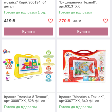
мозаїка" Kupik 900194, 64
"Вишиваночка ТехноК",
деталі
арт.6313TXK
Готово до відправки 1 од.
Готово до відправки
419
270
₴
₴
300 ₴
Купити
Купити
Іграшка "мозаїка 8 Технок",
Іграшка "Мозаїка 4 ТехноК",
арт. 3008TXK, 528 фішок
арт.3367TXK, 340 фішок
Готово до відправки
Готово до відправки