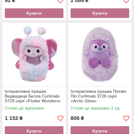
92
2 069
₴
₴
Купити
Купити
Інтерактивна іграшка
Інтерактивна іграшка Пінгвін
Ведмедиця Белла Curlimals
Піп Curlimals 3728 серії
3729 серії «Flutter Wonders»
«Arctic Glow»
Готово до відправки
Готово до відправки 1 од.
1 152
806
₴
₴
Купити
Купити