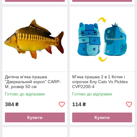
Дитяча м'яка іграшка
М'яка іграшка 2 в 1 Котик і
"Дзеркальний короп" CARP-
огірочок Блу Cats Vs Pickles
M, розмір 50 см
CVP2200-4
Готово до відправки
Готово до відправки
384
114
₴
₴
Купити
Купити