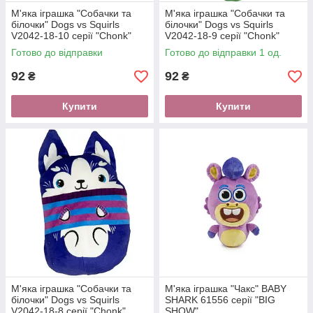
М'яка іграшка "Собачки та
М'яка іграшка "Собачки та
білочки" Dogs vs Squirls
білочки" Dogs vs Squirls
V2042-18-10 серії "Сhonk"
V2042-18-9 серії "Сhonk"
Готово до відправки
Готово до відправки 1 од.
92
92
₴
₴
Купити
Купити
М'яка іграшка "Собачки та
М'яка іграшка "Чакс" BABY
білочки" Dogs vs Squirls
SHARK 61556 серії "BIG
V2042-18-8 серії "Chonk"
SHOW"