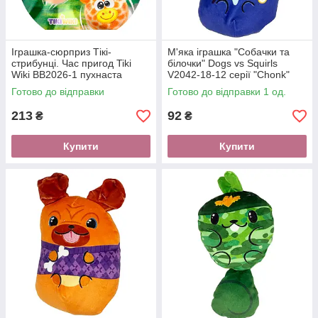
Іграшка-сюрприз Тікі-
М'яка іграшка "Собачки та
стрибунці. Час пригод Tiki
білочки" Dogs vs Squirls
Wiki BB2026-1 пухнаста
V2042-18-12 серії "Сhonk"
поверхня
Готово до відправки
Готово до відправки 1 од.
213
92
₴
₴
Купити
Купити