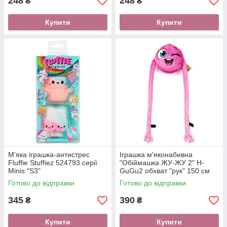
248
248
₴
₴
Купити
Купити
М'яка іграшка-антистрес
Іграшка м'яконабивна
Fluffie Stuffiez 524793 серії
"Обіймашка ЖУ-ЖУ 2" H-
Minis "S3"
GuGu2 обхват "рук" 150 см
Готово до відправки
Готово до відправки
345
390
₴
₴
Купити
Купити