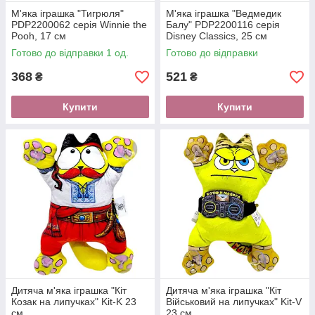
М'яка іграшка "Тигрюля"
М'яка іграшка "Ведмедик
PDP2200062 серія Winnie the
Балу" PDP2200116 серія
Pooh, 17 см
Disney Classics, 25 см
Готово до відправки 1 од.
Готово до відправки
368
521
₴
₴
Купити
Купити
Дитяча м'яка іграшка "Кіт
Дитяча м'яка іграшка "Кіт
Козак на липучках" Kit-K 23
Військовий на липучках" Kit-V
см
23 см