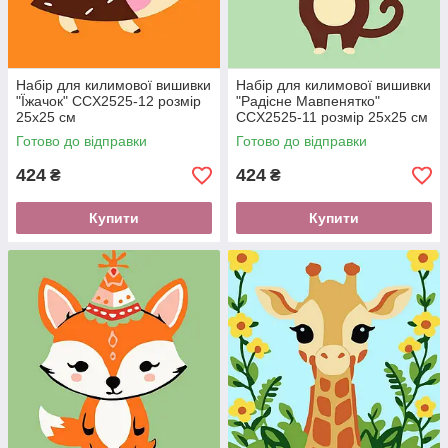
Набір для килимової вишивки
Набір для килимової вишивки
"Їжачок" CCX2525-12 розмір
"Радісне Мавпенятко"
25х25 см
CCX2525-11 розмір 25х25 см
Готово до відправки
Готово до відправки
424
424
₴
₴
Купити
Купити