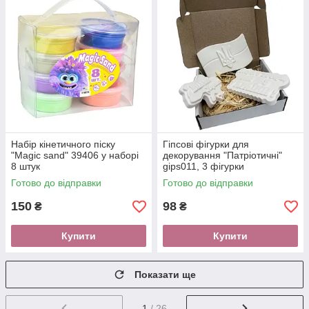
Набір кінетичного піску
Гіпсові фігурки для
"Magic sand" 39406 у наборі
декорування "Патріотичні"
8 штук
gips011, 3 фігурки
Готово до відправки
Готово до відправки
150
98
₴
₴
Купити
Купити
Показати ще
1
/ 26