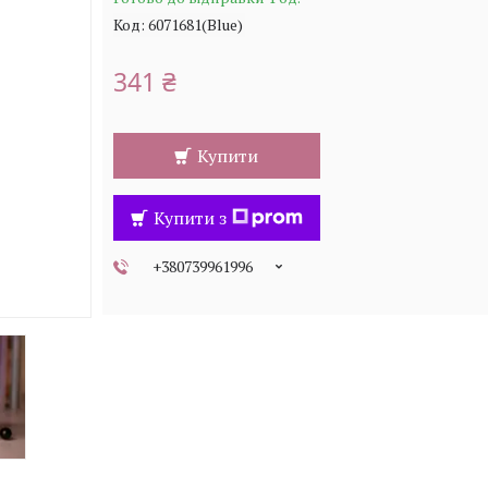
Код:
6071681(Blue)
341 ₴
Купити
Купити з
+380739961996