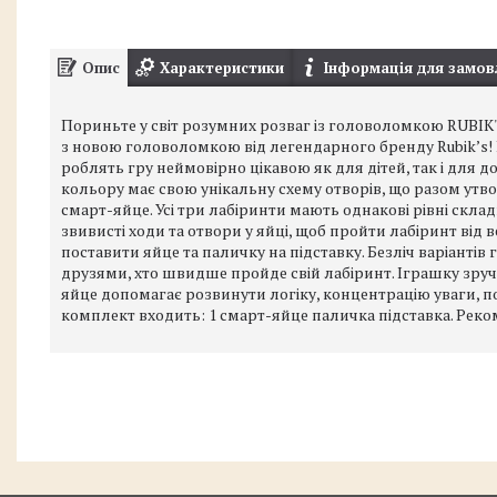
Опис
Характеристики
Інформація для замов
Пориньте у світ розумних розваг із головоломкою RUBIK'
з новою головоломкою від легендарного бренду Rubik’s!
роблять гру неймовірно цікавою як для дітей, так і для д
кольору має свою унікальну схему отворів, що разом утво
смарт-яйце. Усі три лабіринти мають однакові рівні склад
звивисті ходи та отвори у яйці, щоб пройти лабіринт від
поставити яйце та паличку на підставку. Безліч варіантів 
друзями, хто швидше пройде свій лабіринт. Іграшку зруч
яйце допомагає розвинути логіку, концентрацію уваги, по
комплект входить: 1 смарт-яйце паличка підставка. Реком