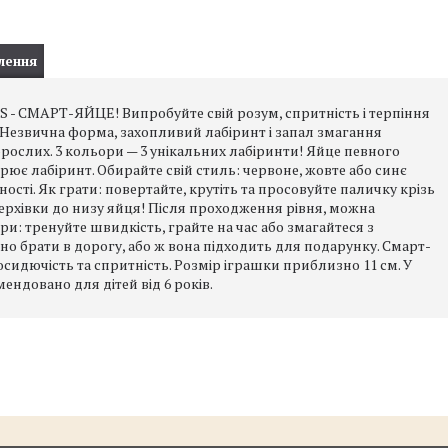
лення
S - СМАРТ-ЯЙЦЕ! Випробуйте свій розум, спритність і терпіння
 Незвична форма, захопливий лабіринт і запал змагання
орослих. 3 кольори — 3 унікальних лабіринти! Яйце певного
рює лабіринт. Обирайте свій стиль: червоне, жовте або синє
ності. Як грати: повертайте, крутіть та просовуйте паличку крізь
 верхівки до низу яйця! Після проходження рівня, можна
гри: тренуйте швидкість, грайте на час або змагайтеся з
но брати в дорогу, або ж вона підходить для подарунку. Смарт-
сидючість та спритність. Розмір іграшки приблизно 11 см. У
ендовано для дітей від 6 років.