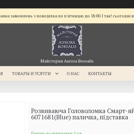
а замовлень з понеділка по п'ятницю до 18:00. І так! сьогодні в
Майстерня Aurora Borealis
АЯ
ТОВАРЫ И УСЛУГИ
О НАС
КОНТАКТЫ
Розвиваюча Головоломка Смарт-яй
6071681(Blue) паличка, підставка
Готово до відправки 1 од.