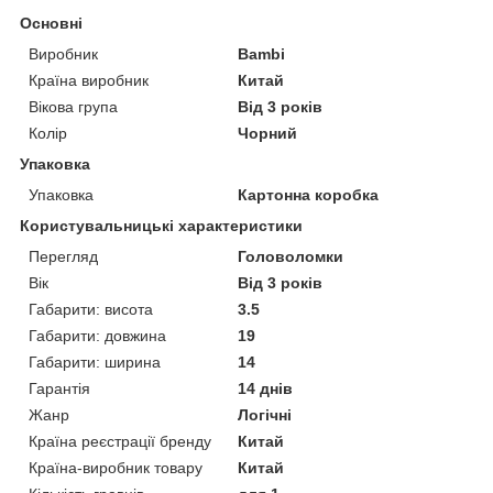
Основні
Виробник
Bambi
Країна виробник
Китай
Вікова група
Від 3 років
Колір
Чорний
Упаковка
Упаковка
Картонна коробка
Користувальницькі характеристики
Перегляд
Головоломки
Вік
Від 3 років
Габарити: висота
3.5
Габарити: довжина
19
Габарити: ширина
14
Гарантія
14 днів
Жанр
Логічні
Країна реєстрації бренду
Китай
Країна-виробник товару
Китай