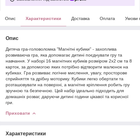
Опис
Характеристики
Доставка
Оплата
Умови 
Опис
Дитяча гра-головоломка "Магнітні кубики" - захоплива
розвиваюча гра, яка допомагає дитині поєднувати гру та
навчання. У наборі 16 магнітних кубиків розміром 2х2 см та 8
карток, за допомогою яких потрібно відтворити малюнок на
кубиках. Гра розвиває логічне мислення, увагу, просторове
сприйняття та дрібну моторику. Кубики легко обертати та
розташовувати на поверхні, а магнітне кріплення робить гру
зручною та безпечною. Цей набір ідеально підходить для
домашніх розваг, даруючи дитині години цікавої та корисної
гри.
Приховати
Характеристики