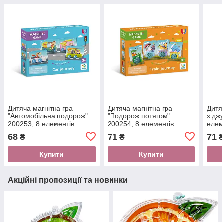
Дитяча магнітна гра
Дитяча магнітна гра
Дитя
"Автомобільна подорож"
"Подорож потягом"
з дж
200253, 8 елементів
200254, 8 елементів
елем
68
71
71
₴
₴
Купити
Купити
Акційні пропозиції та новинки