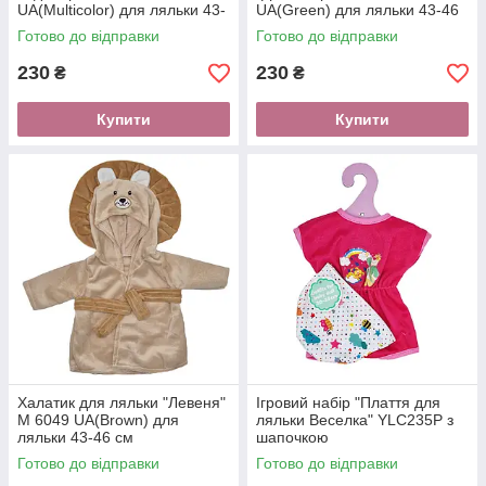
UA(Multicolor) для ляльки 43-
UA(Green) для ляльки 43-46
46 см
см
Готово до відправки
Готово до відправки
230
230
₴
₴
Купити
Купити
Халатик для ляльки "Левеня"
Ігровий набір "Плаття для
M 6049 UA(Brown) для
ляльки Веселка" YLC235P з
ляльки 43-46 см
шапочкою
Готово до відправки
Готово до відправки