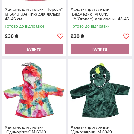
Халатик для ляльки "Порося"
Халатик для ляльки
M 6049 UA(Pink) для ляльки
"Ведмедик" M 6049
43-46 см
UA(Orange) для ляльки 43-46
см
Готово до відправки
Готово до відправки
230
230
₴
₴
Купити
Купити
Халатик для ляльки
Халатик для ляльки
"Єдиноріжок" M 6049
"Динозаврик" M 6049