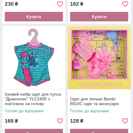
230
162
₴
₴
Купити
Купити
Ігровий набір одяг для пупса
"Дракончик" YLC240E з
Одяг для ляльки Bambi
пов'язкою на голову
8810C одяг та аксесуари
Готово до відправки
Готово до відправки
165
128
₴
₴