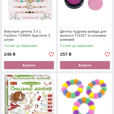
Біжутерія дитяча 3 в 1
Дитяча пудрова крейда для
Fashion T24604 браслети 3
волосся T11917 зі спонжем,
штуки
рожевий
Готово до відправки
Готово до відправки
246
257
₴
₴
Купити
Купити