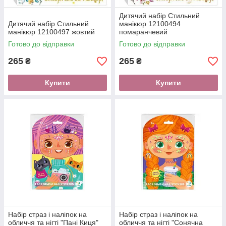
Дитячий набір Стильний
Дитячий набір Стильний
манікюр 12100494
манікюр 12100497 жовтий
помаранчевий
Готово до відправки
Готово до відправки
265
265
₴
₴
Купити
Купити
Набір страз і наліпок на
Набір страз і наліпок на
обличчя та нігті "Пані Киця"
обличчя та нігті "Сонячна