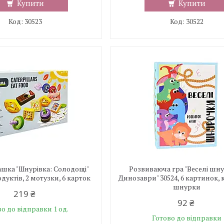
Купити
Купити
30523
30522
ашка "Шнурівка: Солодощі"
Розвиваюча гра "Веселі шн
дуктів, 2 мотузки, 6 карток
Динозаври" 30524, 6 картинок, 
шнурки
219 ₴
92 ₴
о до відправки 1 од.
Готово до відправки