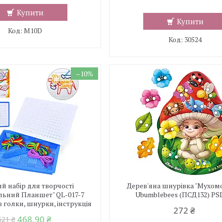
Купити
Купити
M10D
30524
–10%
й набір для творчості
Дерев'яна шнурівка "Мухом
льний Планшет" QL-017-7
Ubumblebees (ПСД132) PS
 голки, шнурки, інструкція
272 ₴
468,90 ₴
521 ₴