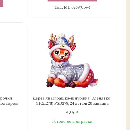
MD 0769(Cow)
урочки
Дерев'яна іграшка-шнурівка "Оленятко"
кольорові
(ПСД278) PSD278, 24 деталі 20 завдань
326 ₴
Готово до відправки