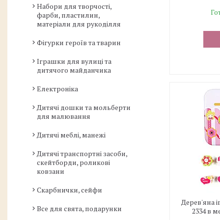
Набори для творчості,
Го
фарби, пластилин,
матеріали для рукоділля
Фігурки героїв та тварин
Іграшки для вулиці та
дитячого майданчика
Електроніка
Дитячі дошки та мольберти
для малювання
Дитячі меблі, манежі
Дитячі транспортні засоби,
скейтборди, роликові
ковзани
Скарбнички, сейфи
Дерев'яна 
Все для свята, подарунки
2334 в 