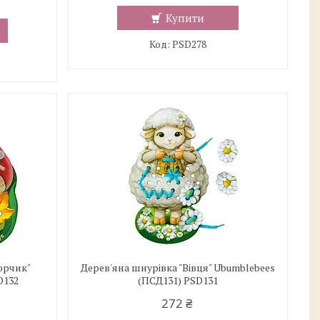
Купити
PSD278
орчик"
Дерев'яна шнурівка "Вівця" Ubumblebees
D132
(ПСД131) PSD131
272 ₴