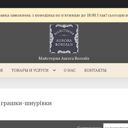
а замовлень з понеділка по п'ятницю до 18:00. І так! сьогодні в
Майстерня Aurora Borealis
АЯ
ТОВАРЫ И УСЛУГИ
О НАС
КОНТАКТЫ
 іграшки-шнурівки