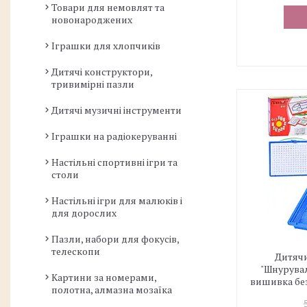
Товари для немовлят та
новонароджених
Іграшки для хлопчиків
Дитячі конструктори,
тривимірні пазли
Дитячі музичні інструменти
Іграшки на радіокеруванні
Настільні спортивні ігри та
столи
Настільні ігри для малюків і
для дорослих
Пазли, набори для фокусів,
телескопи
Дитячи
"Шнурува
Картини за номерами,
вишивка без
полотна, алмазна мозаїка