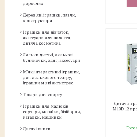
дорослих
Дерев'яні іграшки, пазли,
конструктори
Іграшки для дівчаток,
аксесуари для волосся,
дитяча косметика
Ляльки дитячі, лялькові
будиночки, одяг, аксесуари
М'які інтерактивні іграшки,
для лялькового театру,
іграшки м'які антистрес
Товари для спорту
Дитяча ігр
Іграшки для малюків
M10D 12 про
сортери, мозаїки, бізіборди,
каталки, машинки
Готов
Дитячі книги