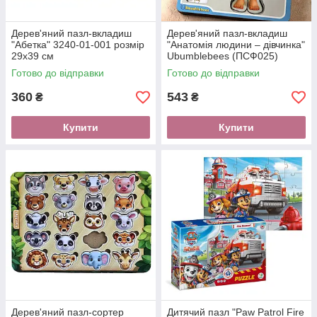
Дерев'яний пазл-вкладиш
Дерев'яний пазл-вкладиш
"Абетка" 3240-01-001 розмір
"Анатомія людини – дівчинка"
29х39 см
Ubumblebees (ПСФ025)
PSF025 будова тіла
Готово до відправки
Готово до відправки
360
543
₴
₴
Купити
Купити
Дерев'яний пазл-сортер
Дитячий пазл "Paw Patrol Fire