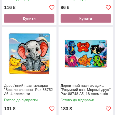
116
86
₴
₴
Купити
Купити
Дерев'яний пазл-вкладиш
Дерев'яний пазл-вкладиш
"Веселе слоненя" Puz-88752
"Розумний світ: Морські друзі"
А6, 4 елементи
Puz-88748 А5, 18 елементів
Готово до відправки
Готово до відправки
131
183
₴
₴