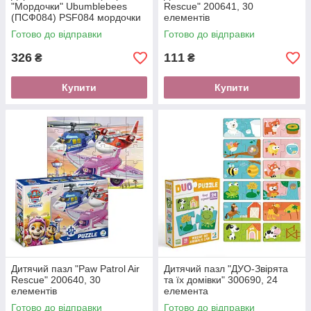
"Мордочки" Ubumblebees
Rescue" 200641, 30
(ПСФ084) PSF084 мордочки
елементів
тварин
Готово до відправки
Готово до відправки
326
111
₴
₴
Купити
Купити
Дитячий пазл "Paw Patrol Air
Дитячий пазл "ДУО-Звірята
Rescue" 200640, 30
та їх домівки" 300690, 24
елементів
елемента
Готово до відправки
Готово до відправки