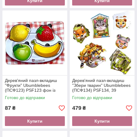
Купити
Купити
Дерев'яний пазл-вкладиш
Дерев'яний пазл-вкладиш
"Фрукти" Ubumblebees
"Збери тварин" Ubumblebees
(ПСФ123) PSF123 фон із
(ПСФ134) PSF134, 39
підказкою
деталей
Готово до відправки
Готово до відправки
87
479
₴
₴
Купити
Купити