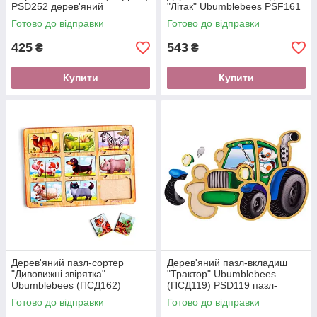
PSD252 дерев'яний
"Літак" Ubumblebees PSF161
Готово до відправки
Готово до відправки
425
543
₴
₴
Купити
Купити
Дерев'яний пазл-сортер
Дерев'яний пазл-вкладиш
"Дивовижні звірятка"
"Трактор" Ubumblebees
Ubumblebees (ПСД162)
(ПСД119) PSD119 пазл-
PSD162, 9 тваринок
контур
Готово до відправки
Готово до відправки