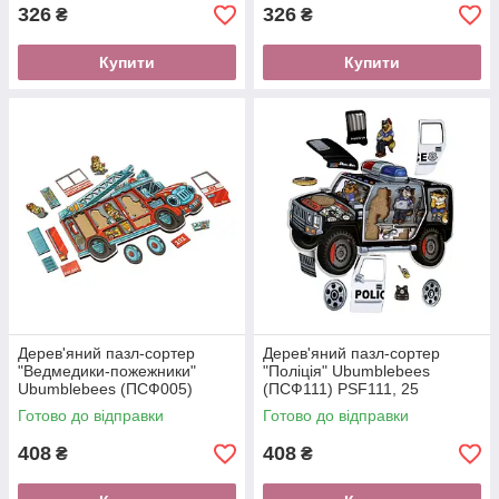
326
326
₴
₴
Купити
Купити
Дерев'яний пазл-сортер
Дерев'яний пазл-сортер
"Ведмедики-пожежники"
"Поліція" Ubumblebees
Ubumblebees (ПСФ005)
(ПСФ111) PSF111, 25
PSF005, 18 деталей
деталей
Готово до відправки
Готово до відправки
408
408
₴
₴