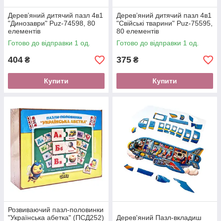
Дерев’яний дитячий пазл 4в1
Дерев’яний дитячий пазл 4в1
"Динозаври" Puz-74598, 80
"Свійські тварини" Puz-75595,
елементів
80 елементів
Готово до відправки 1 од.
Готово до відправки 1 од.
404
375
₴
₴
Купити
Купити
Розвиваючий пазл-половинки
"Українська абетка" (ПСД252)
Дерев'яний Пазл-вкладиш