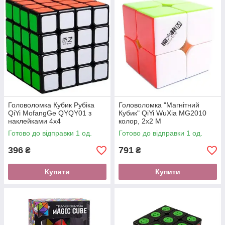
Головоломка Кубик Рубіка
Головоломка "Магнітний
QiYi MofangGe QYQY01 з
Кубик" QiYi WuXia MG2010
наклейками 4х4
колор, 2x2 M
Готово до відправки 1 од.
Готово до відправки 1 од.
396
791
₴
₴
Купити
Купити