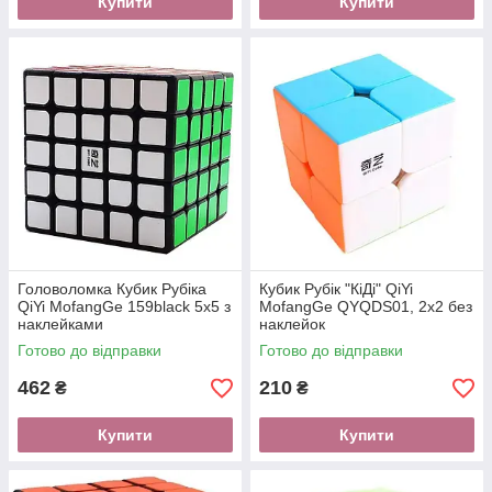
Купити
Купити
Головоломка Кубик Рубіка
Кубик Рубік "КіДі" QiYi
QiYi MofangGe 159black 5х5 з
MofangGe QYQDS01, 2x2 без
наклейками
наклейок
Готово до відправки
Готово до відправки
462
210
₴
₴
Купити
Купити