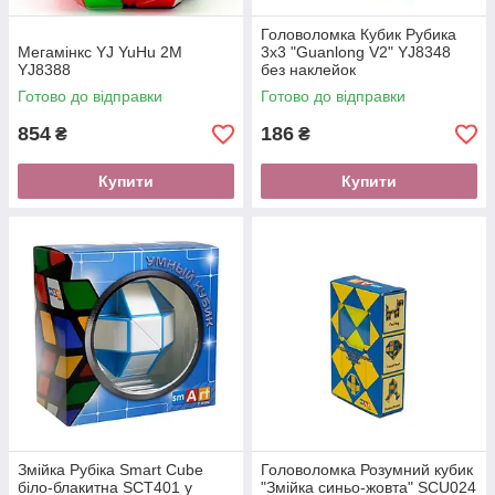
Головоломка Кубик Рубика
Мегамінкс YJ YuHu 2М
3х3 "Guanlong V2" YJ8348
YJ8388
без наклейок
Готово до відправки
Готово до відправки
854
186
₴
₴
Купити
Купити
Змійка Рубіка Smart Cube
Головоломка Розумний кубик
біло-блакитна SCT401 у
"Змійка синьо-жовта" SCU024