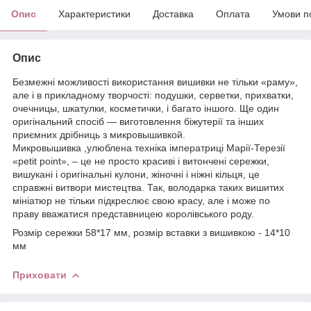
Опис
Характеристики
Доставка
Оплата
Умови п
Опис
Безмежні можливості використання вишивки не тільки «раму»,
але і в прикладному творчості: подушки, серветки, прихватки,
очечницы, шкатулки, косметички, і багато іншого. Ще один
оригінальний спосіб — виготовлення біжутерії та інших
приємних дрібниць з микровышивкой.
Микровышивка ,улюблена техніка імператриці Марії-Терезії
«рetit рoint», – це не просто красиві і витончені сережки,
вишукані і оригінальні кулони, жіночні і ніжні кільця, це
справжні витвори мистецтва. Так, володарка таких вишитих
мініатюр не тільки підкреслює свою красу, але і може по
праву вважатися представницею королівського роду.
Розмір сережки 58*17 мм, розмір вставки з вишивкою - 14*10
мм
Приховати