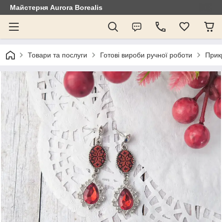
Майстерня Aurora Borealis
Товари та послуги
Готові вироби ручної роботи
Прик