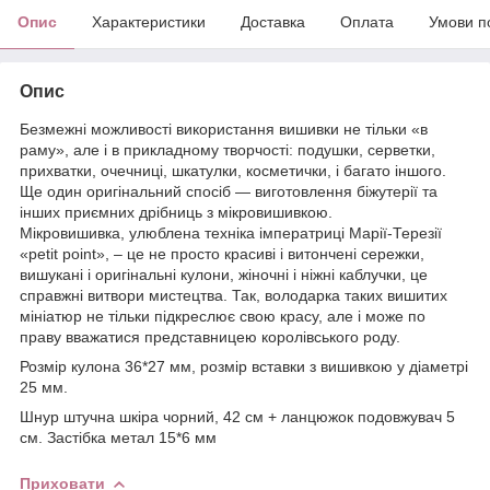
Опис
Характеристики
Доставка
Оплата
Умови п
Опис
Безмежні можливості використання вишивки не тільки «в
раму», але і в прикладному творчості: подушки, серветки,
прихватки, очечниці, шкатулки, косметички, і багато іншого.
Ще один оригінальний спосіб — виготовлення біжутерії та
інших приємних дрібниць з мікровишивкою.
Мікровишивка, улюблена техніка імператриці Марії-Терезії
«рetit рoint», – це не просто красиві і витончені сережки,
вишукані і оригінальні кулони, жіночні і ніжні каблучки, це
справжні витвори мистецтва. Так, володарка таких вишитих
мініатюр не тільки підкреслює свою красу, але і може по
праву вважатися представницею королівського роду.
Розмір кулона 36*27 мм, розмір вставки з вишивкою у діаметрі
25 мм.
Шнур штучна шкіра чорний, 42 см + ланцюжок подовжувач 5
см. Застібка метал 15*6 мм
Приховати