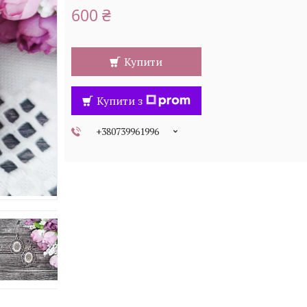
600 ₴
Купити
Купити з
+380739961996