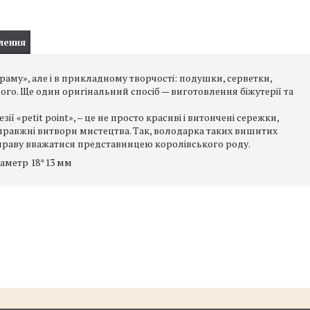
лення
му», але і в прикладному творчості: подушки, серветки,
ого. Ще один оригінальний спосіб — виготовлення біжутерії та
 «рetit рoint», – це не просто красиві і витончені сережки,
е справжні витвори мистецтва. Так, володарка таких вишитих
о праву вважатися представницею королівського роду.
іаметр 18*13 мм