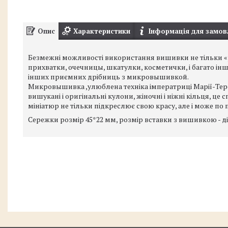
Опис
Характеристики
Інформація для замов
Безмежні можливості використання вишивки не тільки «ра
прихватки, очечницы, шкатулки, косметички, і багато інш
інших приємних дрібниць з микровышивкой.
Микровышивка ,улюблена техніка імператриці Марії-Терезії
вишукані і оригінальні кулони, жіночні і ніжні кільця, ц
мініатюр не тільки підкреслює свою красу, але і може п
Сережки розмір 45*22 мм, розмір вставки з вишивкою - д