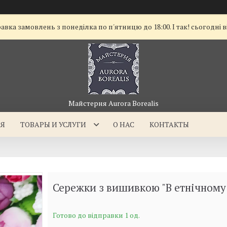
а замовлень з понеділка по п'ятницю до 18:00. І так! сьогодні в
Майстерня Aurora Borealis
АЯ
ТОВАРЫ И УСЛУГИ
О НАС
КОНТАКТЫ
Сережки з вишивкою "В етнічному 
Готово до відправки 1 од.