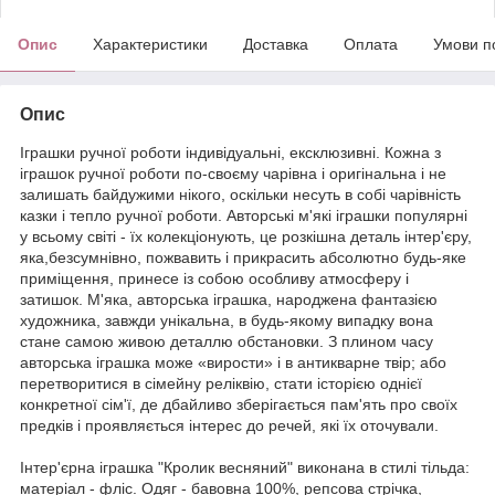
Опис
Характеристики
Доставка
Оплата
Умови п
Опис
Іграшки ручної роботи індивідуальні, ексклюзивні. Кожна з
іграшок ручної роботи по-своєму чарівна і оригінальна і не
залишать байдужими нікого, оскільки несуть в собі чарівність
казки і тепло ручної роботи. Авторські м'які іграшки популярні
у всьому світі - їх колекціонують, це розкішна деталь інтер'єру,
яка,безсумнівно, пожвавить і прикрасить абсолютно будь-яке
приміщення, принесе із собою особливу атмосферу і
затишок. М'яка, авторська іграшка, народжена фантазією
художника, завжди унікальна, в будь-якому випадку вона
стане самою живою деталлю обстановки. З плином часу
авторська іграшка може «вирости» і в антикварне твір; або
перетворитися в сімейну реліквію, стати історією однієї
конкретної сім'ї, де дбайливо зберігається пам'ять про своїх
предків і проявляється інтерес до речей, які їх оточували.
Інтер'єрна іграшка "Кролик весняний" виконана в стилі тільда:
матеріал - фліс. Одяг - бавовна 100%, репсова стрічка,