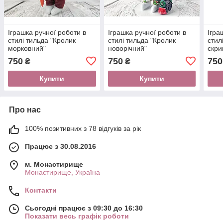
Іграшка ручної роботи в
Іграшка ручної роботи в
Ігра
стилі тильда "Кролик
стилі тильда "Кролик
стил
морковний"
новорічний"
скри
750
750
750
₴
₴
Купити
Купити
Про нас
100% позитивних з 78 відгуків за рік
Працює з 30.08.2016
м. Монастирище
Монастирище, Україна
Контакти
Сьогодні працює з 09:30 до 16:30
Показати весь графік роботи