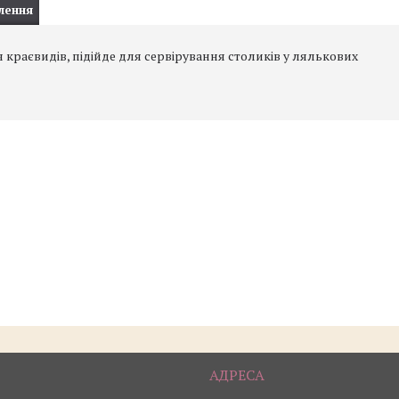
лення
 краєвидів, підійде для сервірування столиків у лялькових