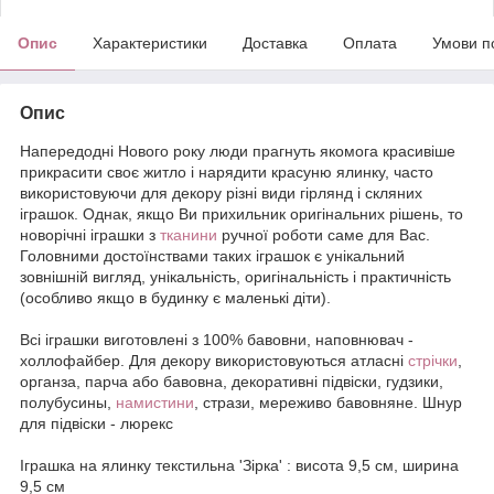
Опис
Характеристики
Доставка
Оплата
Умови п
Опис
Напередодні Нового року люди прагнуть якомога красивіше
прикрасити своє житло і нарядити красуню ялинку, часто
використовуючи для декору різні види гірлянд і скляних
іграшок. Однак, якщо Ви прихильник оригінальних рішень, то
новорічні іграшки з
тканини
ручної роботи саме для Вас.
Головними достоїнствами таких іграшок є унікальний
зовнішній вигляд, унікальність, оригінальність і практичність
(особливо якщо в будинку є маленькі діти).
Всі іграшки виготовлені з 100% бавовни, наповнювач -
холлофайбер. Для декору використовуються атласні
стрічки
,
органза, парча або бавовна, декоративні підвіски, гудзики,
полубусины,
намистини
, стрази, мереживо бавовняне. Шнур
для підвіски - люрекс
Іграшка на ялинку текстильна 'Зірка' : висота 9,5 см, ширина
9,5 см