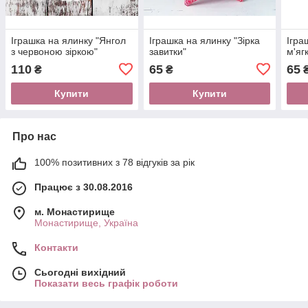
Іграшка на ялинку "Янгол
Іграшка на ялинку "Зірка
Ігра
з червоною зіркою"
завитки"
м'ягк
110
65
65
₴
₴
Купити
Купити
Про нас
100% позитивних з 78 відгуків за рік
Працює з 30.08.2016
м. Монастирище
Монастирище, Україна
Контакти
Сьогодні вихідний
Показати весь графік роботи