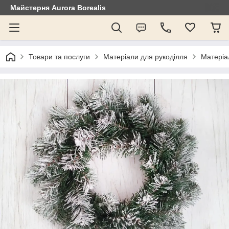
Майстерня Aurora Borealis
Товари та послуги
Матеріали для рукоділля
Матеріа