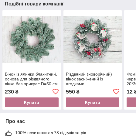
Подібні товари компанії
Вінок із ялинки блакитний,
Різдвяний (новорічний)
Фомі
основа для різдвяного
вінок засніжений із
черв
вінка без прикрас D=50 см
ягодками
20*3
230
550
12
₴
₴
Купити
Купити
Про нас
100% позитивних з 78 відгуків за рік