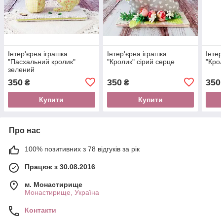
Інтер'єрна іграшка
Інтер'єрна іграшка
Інте
"Пасхальний кролик"
"Кролик" сірий серце
"Кро
зелений
350
350
350
₴
₴
Купити
Купити
Про нас
100% позитивних з 78 відгуків за рік
Працює з 30.08.2016
м. Монастирище
Монастирище, Україна
Контакти