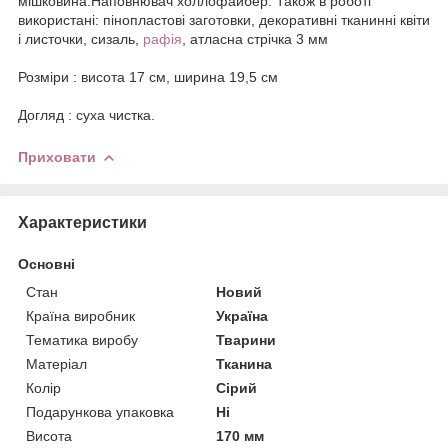
мішковина.Наповнювач холлофайбер. Також в роботі
використані: пінопластові заготовки, декоративні тканинні квіти
і листочки, сизаль,
рафія
, атласна стрічка 3 мм
Розміри : висота 17 см, ширина 19,5 см
Догляд : суха чистка.
Приховати
Характеристики
Основні
Стан
Новий
Країна виробник
Україна
Тематика виробу
Тварини
Матеріал
Тканина
Колір
Сірий
Подарункова упаковка
Ні
Висота
170 мм