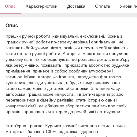
Опис
Характеристики
Доставка
Оплата
Умови п
Опис
Іграшки ручної роботи індивідуальні, ексклюзивні. Кожна з
іграшок ручної роботи по-своєму чарівна і оригінальна і не
залишать байдужими нікого, оскільки несуть в собі чарівність
казки і тепло ручної роботи. Авторські м'які іграшки популярні
у всьому світі - їх колекціонують, це розкішна деталь інтер'єру,
яка,безсумнівно, пожвавить і прикрасить абсолютно будь-яке
приміщення, принесе із собою особливу атмосферу і
затишок. М'яка, авторська іграшка, народжена фантазією
художника, завжди унікальна, в будь-якому випадку вона
стане самою живою деталлю обстановки. З плином часу
авторська іграшка може «вирости» і в антикварне твір; або
перетворитися в сімейну реліквію, стати історією однієї
конкретної сім'ї, де дбайливо зберігається пам'ять про своїх
предків і проявляється інтерес до речей, які їх оточували.
Інтер'єрна іграшка "Курочка-квочка" виконана в стилі тільда:
матеріал - бавовна 100%, підставка - дерево і