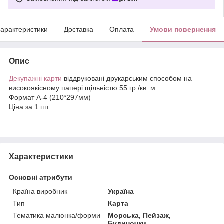
арактеристики
Доставка
Оплата
Умови повернення
Опис
Декупажні карти
віддруковані друкарським способом на
високоякісному папері щільністю 55 гр./кв. м.
Формат А-4 (210*297мм)
Ціна за 1 шт
Характеристики
Основні атрибути
Країна виробник
Україна
Тип
Карта
Тематика малюнка/форми
Морська, Пейзаж,
Будиночки