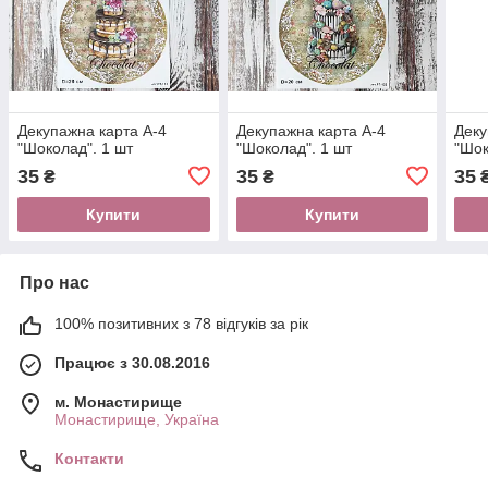
Декупажна карта А-4
Декупажна карта А-4
Деку
"Шоколад". 1 шт
"Шоколад". 1 шт
"Шок
35
35
35
₴
₴
Купити
Купити
Про нас
100% позитивних з 78 відгуків за рік
Працює з 30.08.2016
м. Монастирище
Монастирище, Україна
Контакти