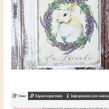
Опис
Характеристики
Інформація для замов
Декупажні карти
віддруковані друкарським способом на ви