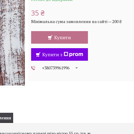
35 ₴
Мінімальна сума замовлення на сайті — 200 ₴
Купити
Купити з
+380739961996
лення
сокоякісному папері щільністю 55 гр./кв. м.