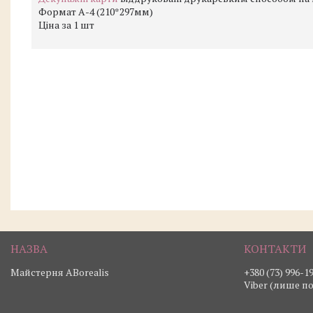
Формат А-4 (210*297мм)
Ціна за 1 шт
Майстерня ABorealis
+380 (73) 996-1
Viber (лише п