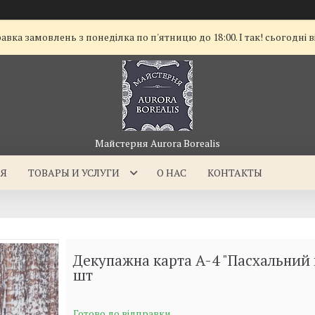
а замовлень з понеділка по п'ятницю до 18:00. І так! сьогодні в
Майстерня Aurora Borealis
АЯ
ТОВАРЫ И УСЛУГИ
О НАС
КОНТАКТЫ
Декупажна карта А-4 "Пасхальний к
шт
Готово до відправки