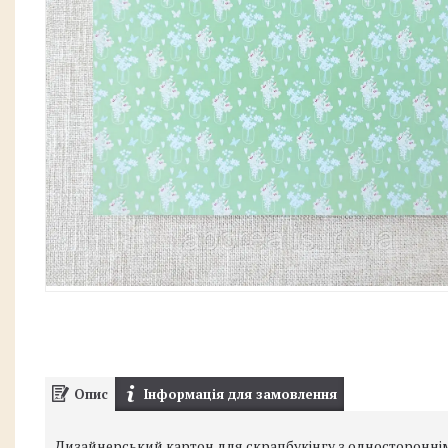
Опис
Інформація для замовлення
Дизайнерський картон для скрапбукінгу з односторонні