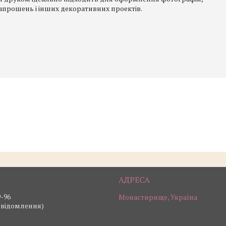
запрошень і інших декоративних проектів.
9-96
Монастирище, Україна
овідомлення)