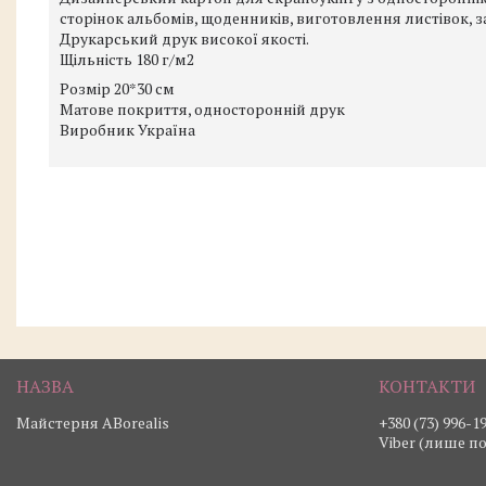
сторінок альбомів, щоденників, виготовлення листівок, 
Друкарський друк високої якості.
Щільність 180 г/м2
Розмір 20*30 см
Матове покриття, односторонній друк
Виробник Україна
Майстерня ABorealis
+380 (73) 996-1
Viber (лише п