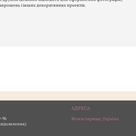
запрошень і інших декоративних проектів.
9-96
Монастирище, Україна
овідомлення)