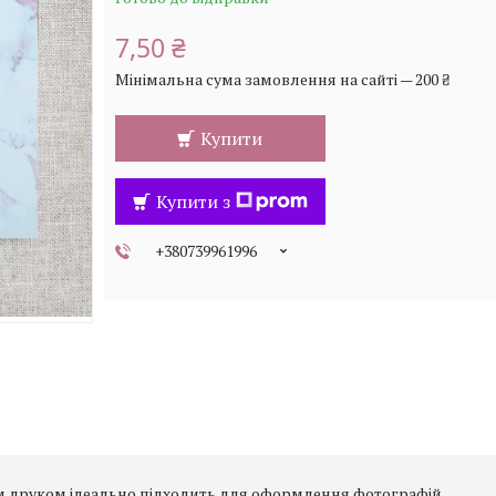
7,50 ₴
Мінімальна сума замовлення на сайті — 200 ₴
Купити
Купити з
+380739961996
м друком ідеально підходить для оформлення фотографій,