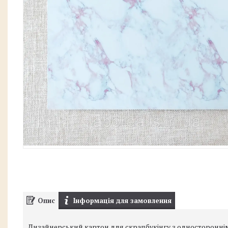
Опис
Інформація для замовлення
Дизайнерський картон для скрапбукінгу з односторонні