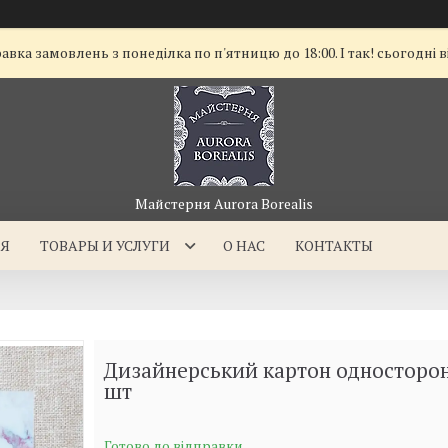
а замовлень з понеділка по п'ятницю до 18:00. І так! сьогодні в
Майстерня Aurora Borealis
АЯ
ТОВАРЫ И УСЛУГИ
О НАС
КОНТАКТЫ
Дизайнерський картон односторонн
шт
Готово до відправки