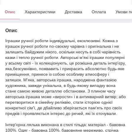
Опис
Характеристики
Доставка
Оплата
Умови п
Опис
Іграшки ручної роботи індивідуальні, ексклюзивні. Кожна з
іграшок ручної роботи по-своєму чарівна і оригінальна і не
залишить байдужим нікого, оскільки несуть в собі чарівність
казки і тепло ручної роботи. Авторські м'які іграшки популярні
у всьому світі - їх колекціонують, це розкішна деталь інтер'єру,
яка,безсумнівно, пожвавить і прикрасить абсолютно будь-яке
приміщення, принесе із собою особливу атмосферу і
затишок. М'яка, авторська іграшка, народжена фантазією
художника, завжди унікальна, в будь-якому випадку вона
стане самою живою деталлю обстановки. З плином часу
авторська іграшка може «вирости» і в антикварний витвір; або
перетворитися в сімейну реліквію, стати історією однієї
конкретної сім'ї, де дбайливо зберігається пам'ять про своїх
предків і проявляється інтерес до речей, які їх оточували.
Інтер'єрна лялька виконана в стилі тільда: матеріал - бавовна
100%. Одяг - бавовна 100%, бавовняне мереживо, стрічка