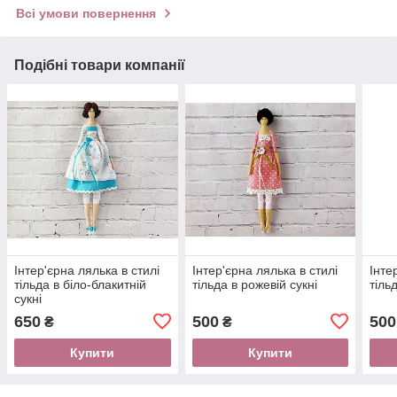
Всі умови повернення
Подібні товари компанії
Інтер'єрна лялька в стилі
Інтер'єрна лялька в стилі
Інте
тільда в біло-блакитній
тільда в рожевій сукні
тіль
сукні
650
500
500
₴
₴
Купити
Купити