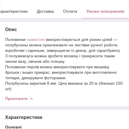
арактеристики
Доставка
Оплата
Умови повернення
Опис
Половинки
намистин
використовуються для різних цілей —
полубусины можна приклеювати на листівки ручної роботи,
коробочки і скриньки, завершуючи їх декор, для скрапбукінгу
З полужемчуга можна зробити мозаїку і прикрасити таким
чином вазу, свічник або пляшку.
Половинки перлів можна використовувати при вишивці
брошок і інших прикрас, використовувати при виготовленні
топіари, декорувати фоторамки.
Полубусины акрилові 8 мм. Ціна вказана за 20 м (близько 150
шт)
Приховати
Характеристики
Основні