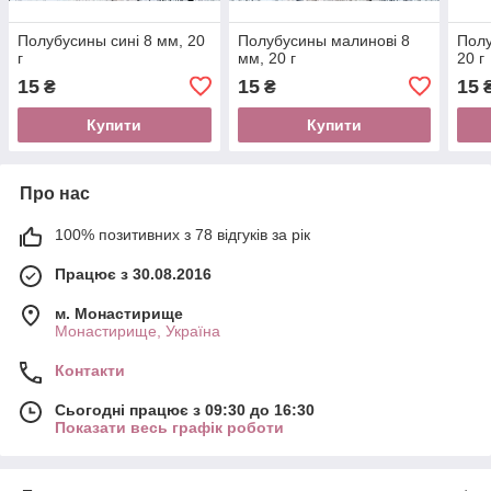
Полубусины сині 8 мм, 20
Полубусины малинові 8
Полу
г
мм, 20 г
20 г
15
15
15
₴
₴
Купити
Купити
Про нас
100% позитивних з 78 відгуків за рік
Працює з 30.08.2016
м. Монастирище
Монастирище, Україна
Контакти
Сьогодні працює з 09:30 до 16:30
Показати весь графік роботи