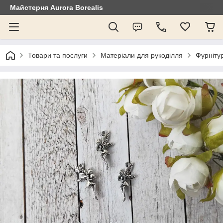
Майстерня Aurora Borealis
Товари та послуги
Матеріали для рукоділля
Фурнітур