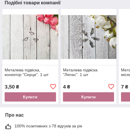
Подібні товари компанії
Металева підвіска,
Металева підвіска
Мета
конектор "Серце". 1 шт
"Ляпас". 1 шт
міся
3,50
4
7
₴
₴
₴
Купити
Купити
Про нас
100% позитивних з 78 відгуків за рік