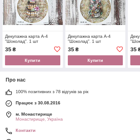
Декупажна карта А-4
Декупажна карта А-4
Деку
"Шоколад". 1 шт
"Шоколад". 1 шт
"Шок
35
35
35
₴
₴
Купити
Купити
Про нас
100% позитивних з 78 відгуків за рік
Працює з 30.08.2016
м. Монастирище
Монастирище, Україна
Контакти