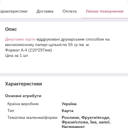
арактеристики
Доставка
Оплата
Умови повернення
Опис
Декупажні карти
віддруковані друкарським способом на
високоякісному папері щільністю 55 гр./кв. м.
Формат А-4 (210*297мм)
Ціна за 1 шт
Характеристики
Основні атрибути
Країна виробник
Україна
Тип
Карта
Тематика малюнка/форми
Рослини, Фрукти/ягоди,
Фрази/слова, Їжа, напої,
Натюрморт