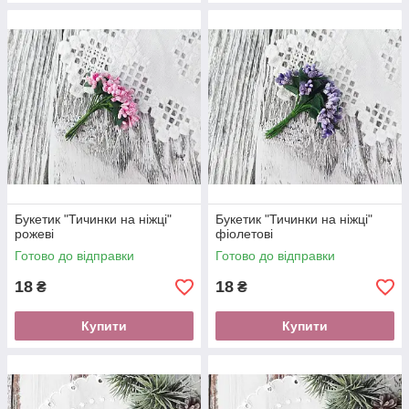
Букетик "Тичинки на ніжці"
Букетик "Тичинки на ніжці"
рожеві
фіолетові
Готово до відправки
Готово до відправки
18
18
₴
₴
Купити
Купити