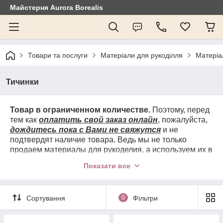
Майстерня Aurora Borealis
Товари та послуги
Матеріали для рукоділля
Матеріа
Тичинки
Товар в ограниченном количестве.
Поэтому, перед
тем как
оплатить свой заказ онлайн
, пожалуйста,
дождитесь пока с Вами не свяжутся
и не
подтвердят наличие товара. Ведь мы не только
продаем материалы для рукоделия, а используем их в
своих работах.
Связь предпочтительно через
Показати все
ВАЙБЕР
(времени на перезвоны практически нет, не
всегда удобно:либо мы заняты, либо вы. Писать в
любом случае нужно: реквизиты для оплаты, номера с
Сортування
0
Фільтри
ЕН и так далее и тому подобное) Перезваниваем в
крайнем случае!
Опта нет
! Работаем только по 100%
предоплате,
с наложенным платежом не работаем