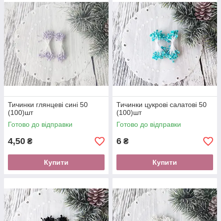
(уж слишком часто отправления не забираются с
почты, а оплачивать отправку в обе стороны нет
никакого желания). Если у Вас есть вопросы
задавайте их на
вайбер (только сообщения )+380
(73) 996-1-996
, постараемся на них ответить.
Тичинки глянцеві сині 50
Тичинки цукрові салатові 50
(100)шт
(100)шт
Готово до відправки
Готово до відправки
4,50
6
₴
₴
Купити
Купити