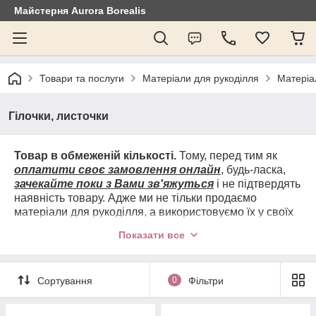
Майстерня Aurora Borealis
Товари та послуги
Матеріали для рукоділля
Матеріа
Гілочки, листочки
Товар в обмеженій кількості.
Тому, перед тим як
оплатити своє замовлення онлайн
, будь-ласка,
зачекайте поки з Вами зв'яжуться
і не підтвердять
наявність товару. Адже ми не тільки продаємо
матеріали для рукоділля, а використовуємо їх у своїх
роботах.
Зв'язок переважно через ВАЙБЕР
(часу на
Показати все
передзвони практично немає, не завжди зручно:або
ми зайняті, або ви. Писати в будь-якому випадку
потрібно: реквізити для оплати, номери з ЄП і так далі
Сортування
0
Фільтри
і тому подібне) Передзвонюємо в крайньому випадку!
Опту немає
! Працюємо тільки по 100% передоплаті,
з
післяплатою не працюємо
(аж надто часто