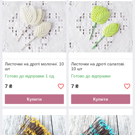
відправлення не забираються з пошти, а оплачувати
відправку в обидві сторони немає ніякого бажання).
Якщо у Вас є питання задавайте їх на
вайбер (тільки
повідомлення )+380 (73) 996-1-996
, постараємося на
них відповісти.
Листочки на дроті молочні. 10
Листочки на дроті салатові.
шт
10 шт
Готово до відправки 1 од.
Готово до відправки
7
7
₴
₴
Купити
Купити